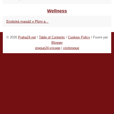
Wellness
Erotická masáž v Plzni a...
© 2026
Praha24.net
/
Table of Contents
/
Cookies Policy
/ Fourni par
Blogger
prague24-voyage
|
visitprague